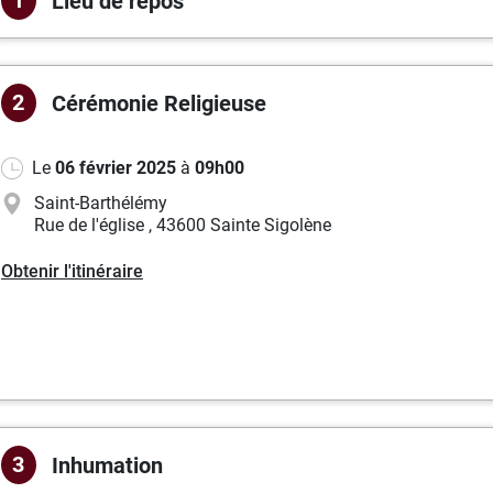
1
Lieu de repos
2
Cérémonie
Religieuse
Le
06 février 2025
à
09h00
Saint-Barthélémy
Rue de l'église
,
43600 Sainte Sigolène
Obtenir l'itinéraire
3
Inhumation